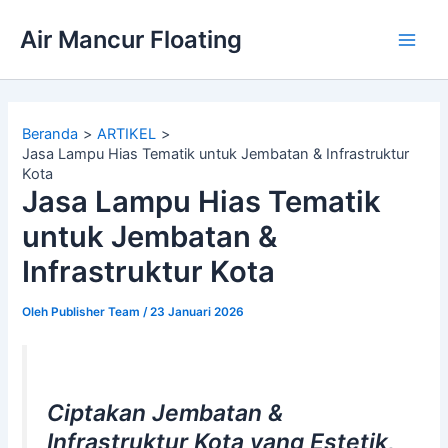
Lewati
Air Mancur Floating
ke
Main
konten
Men
Beranda
ARTIKEL
Jasa Lampu Hias Tematik untuk Jembatan & Infrastruktur
Kota
Jasa Lampu Hias Tematik
untuk Jembatan &
Infrastruktur Kota
Oleh
Publisher Team
/
23 Januari 2026
Ciptakan Jembatan &
Infrastruktur Kota yang Estetik,