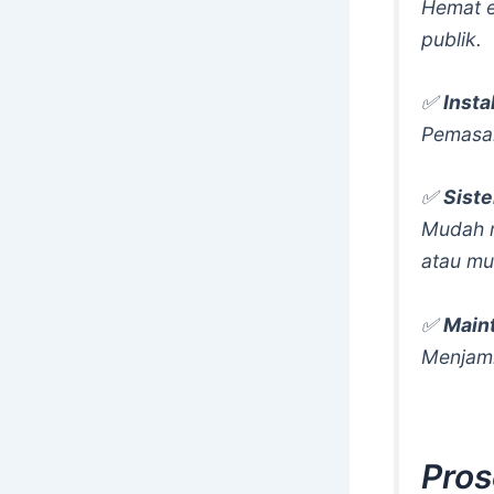
Hemat e
publik.
✅
Insta
Pemasan
✅
Siste
Mudah m
atau mu
✅
Main
Menjami
Pros