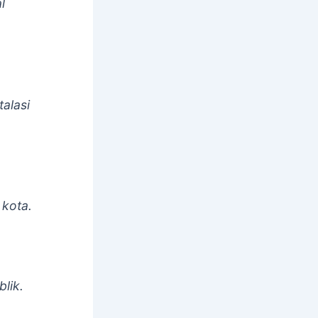
l
alasi
 kota.
blik.