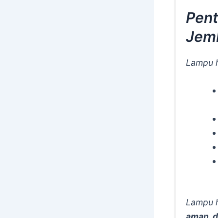
Pent
Jemb
Lampu h
Lampu h
aman, 