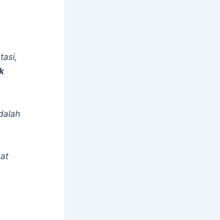
tasi,
k
adalah
pat