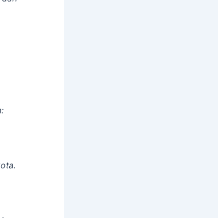
:
ota.