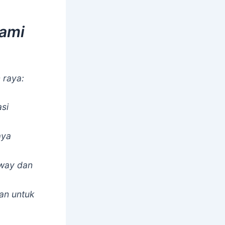
Kami
 raya:
asi
aya
kway dan
an untuk