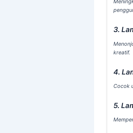
Meningk
penggun
3. La
Menonjo
kreatif.
4. La
Cocok u
5. La
Memperku