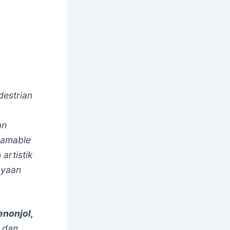
destrian
an
ramable
artistik
ayaan
enonjol,
 dan