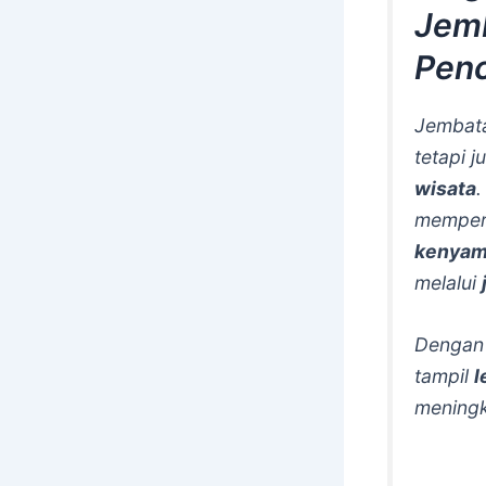
Jemb
Pen
Jembata
tetapi 
wisata
.
memperc
kenyam
melalui
Denga
tampil
l
meningk