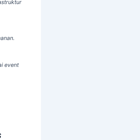
struktur
manan.
i event
s