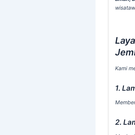
wisataw
Laya
Jemb
Kami me
1. La
Memberi
2. La