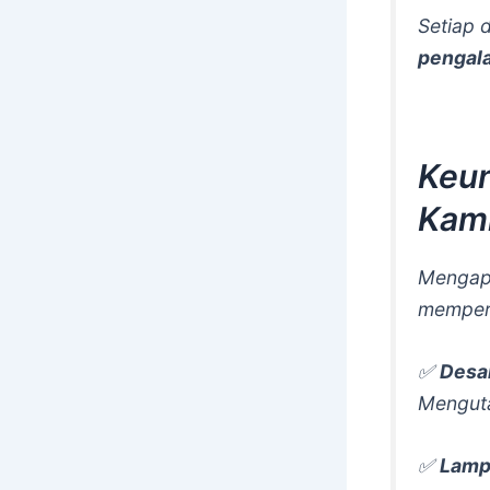
Setiap 
pengal
Keun
Kam
Mengapa
memper
✅
Desai
Menguta
✅
Lamp