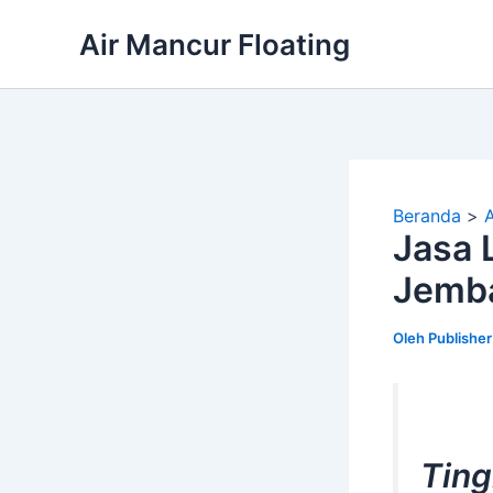
Lewati
Air Mancur Floating
ke
konten
Beranda
Jasa 
Jemba
Oleh
Publishe
Ting