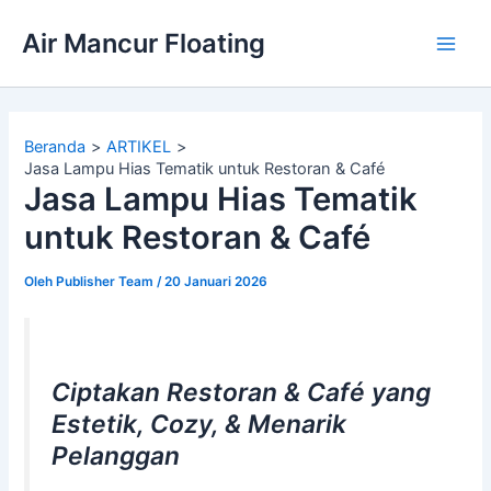
Lewati
Air Mancur Floating
ke
Main
konten
Men
Beranda
ARTIKEL
Jasa Lampu Hias Tematik untuk Restoran & Café
Jasa Lampu Hias Tematik
untuk Restoran & Café
Oleh
Publisher Team
/
20 Januari 2026
Ciptakan Restoran & Café yang
Estetik, Cozy, & Menarik
Pelanggan