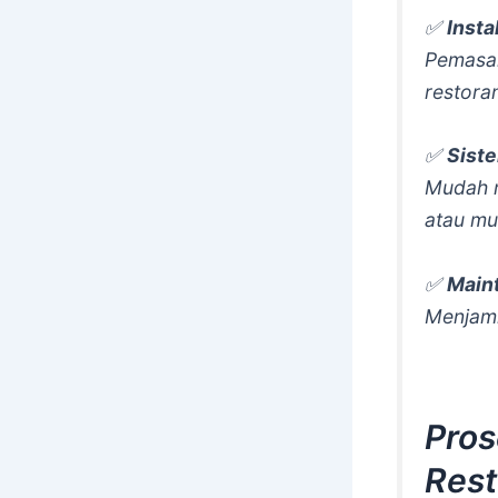
✅
Insta
Pemasan
restora
✅
Siste
Mudah m
atau mu
✅
Main
Menjami
Pros
Rest