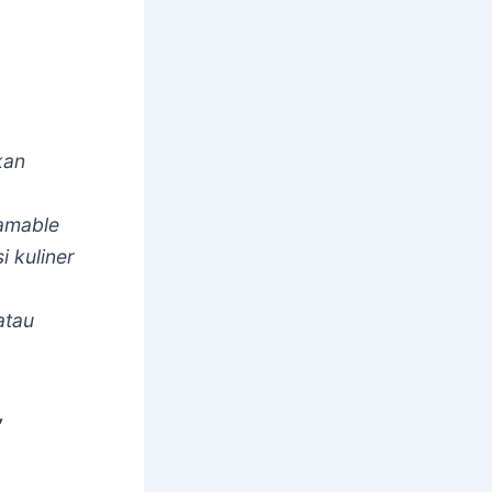
kan
amable
 kuliner
atau
,