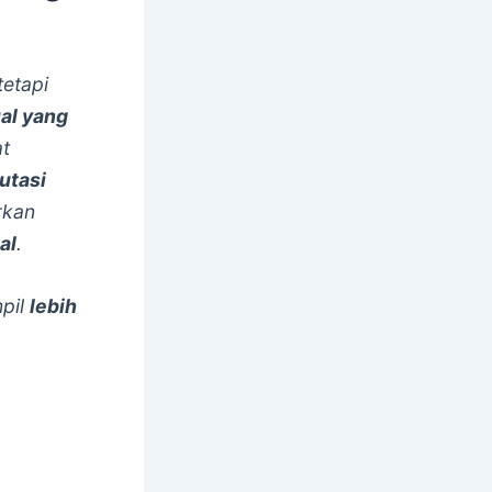
etapi
al yang
at
utasi
rkan
al
.
mpil
lebih