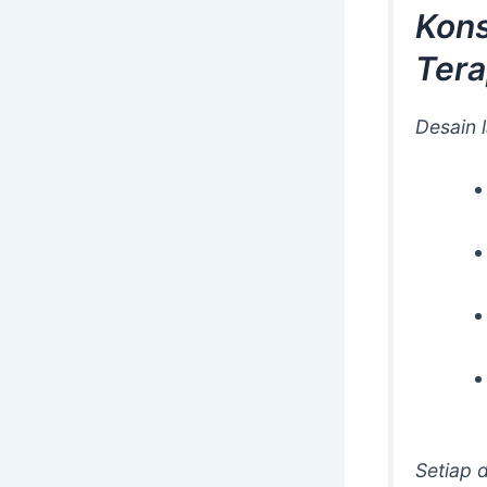
Kons
Ter
Desain 
Setiap 