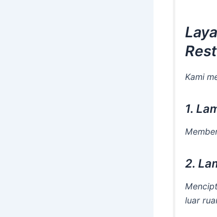
Laya
Rest
Kami me
1. La
Memberi
2. La
Mencipt
luar ru