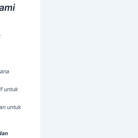
Kami
:
sana
if untuk
an untuk
 dan