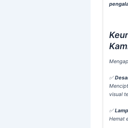
pengal
Keun
Kam
Mengap
✅
Desai
Mencipt
visual t
✅
Lamp
Hemat e