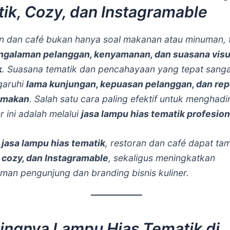
tik, Cozy, dan Instagramable
n dan café bukan hanya soal makanan atau minuman, t
ngalaman pelanggan, kenyamanan, dan suasana visu
k
. Suasana tematik dan pencahayaan yang tepat sang
aruhi
lama kunjungan, kepuasan pelanggan, dan rep
 makan
. Salah satu cara paling efektif untuk menghadi
r ini adalah melalui
jasa lampu hias tematik profesion
n
jasa lampu hias tematik
, restoran dan café dapat ta
, cozy, dan Instagramable
, sekaligus meningkatkan
man pengunjung dan branding bisnis kuliner.
ingnya Lampu Hias Tematik di