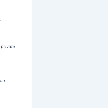
.
 private
aan