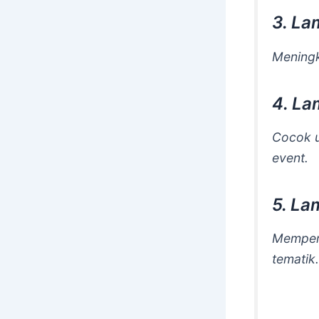
3. La
Meningk
4. La
Cocok u
event.
5. La
Memperk
tematik.