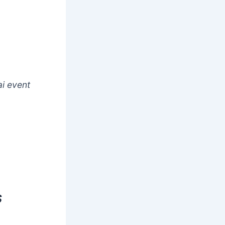
i event
s