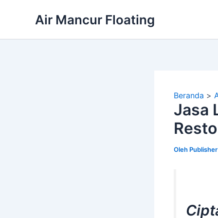
Lewati
Air Mancur Floating
ke
konten
Beranda
Jasa 
Resto
Oleh
Publishe
Cipt