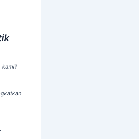
ik
 kami?
ngkatkan
.