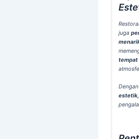
Este
Restora
juga
pe
menari
memeng
tempat
atmosfe
Denga
estetik
pengala
Pent