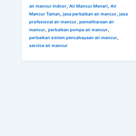
,
,
air mancur indoor
Air Mancur Menari
Air
,
,
Mancur Taman
jasa perbaikan air mancur
jasa
,
profesional air mancur
pemeliharaan air
,
,
mancur
perbaikan pompa air mancur
,
perbaikan sistem pencahayaan air mancur
service air mancur