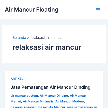
Lewati
Air Mancur Floating
ke
Main
konten
Men
Beranda
relaksasi air mancur
relaksasi air mancur
ARTIKEL
Jasa Pemasangan Air Mancur Dinding
,
,
air mancur custom
Air Mancur Dinding
Air Mancur
,
,
,
Menari
Air Mancur Minimalis
Air Mancur Modern
,
,
dekorasi ruangan
Desain Air Mancur
jasa pemasangan air