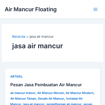
Lewati
Air Mancur Floating
ke
Main
konten
Men
Beranda
jasa air mancur
jasa air mancur
ARTIKEL
Pesan Jasa Pembuatan Air Mancur
,
,
,
air mancur indoor
Air Mancur Menari
Air Mancur Modern
,
,
Air Mancur Taman
Desain Air Mancur
Instalasi Air
,
,
,
Mancur
jasa air mancur
pemeliharaan air mancur
pesan