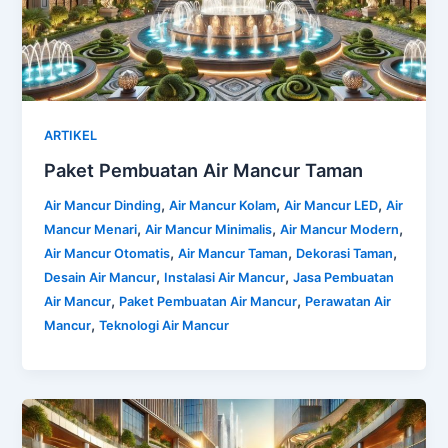
ARTIKEL
Paket Pembuatan Air Mancur Taman
,
,
,
Air Mancur Dinding
Air Mancur Kolam
Air Mancur LED
Air
,
,
,
Mancur Menari
Air Mancur Minimalis
Air Mancur Modern
,
,
,
Air Mancur Otomatis
Air Mancur Taman
Dekorasi Taman
,
,
Desain Air Mancur
Instalasi Air Mancur
Jasa Pembuatan
,
,
Air Mancur
Paket Pembuatan Air Mancur
Perawatan Air
,
Mancur
Teknologi Air Mancur