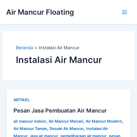
Lewati
Air Mancur Floating
ke
Main
konten
Men
Beranda
Instalasi Air Mancur
Instalasi Air Mancur
ARTIKEL
Pesan Jasa Pembuatan Air Mancur
,
,
,
air mancur indoor
Air Mancur Menari
Air Mancur Modern
,
,
Air Mancur Taman
Desain Air Mancur
Instalasi Air
,
,
,
Mancur
jasa air mancur
pemeliharaan air mancur
pesan