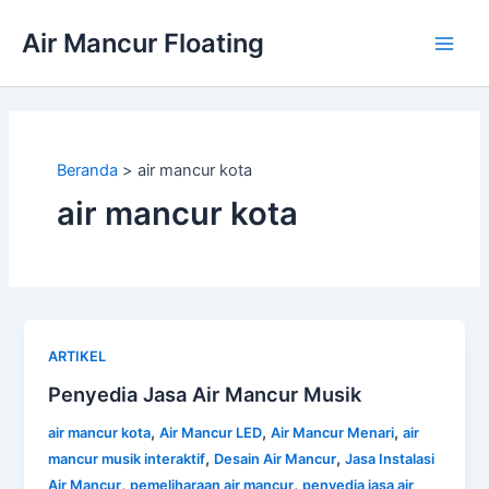
Lewati
Air Mancur Floating
ke
Main
konten
Men
Beranda
air mancur kota
air mancur kota
ARTIKEL
Penyedia Jasa Air Mancur Musik
,
,
,
air mancur kota
Air Mancur LED
Air Mancur Menari
air
,
,
mancur musik interaktif
Desain Air Mancur
Jasa Instalasi
,
,
Air Mancur
pemeliharaan air mancur
penyedia jasa air