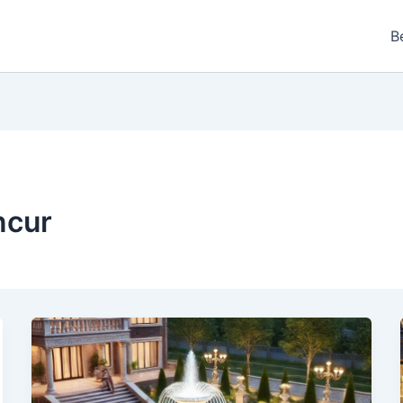
B
ncur