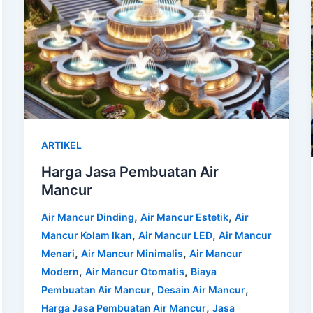
ARTIKEL
Harga Jasa Pembuatan Air
Mancur
,
,
Air Mancur Dinding
Air Mancur Estetik
Air
,
,
Mancur Kolam Ikan
Air Mancur LED
Air Mancur
,
,
Menari
Air Mancur Minimalis
Air Mancur
,
,
Modern
Air Mancur Otomatis
Biaya
,
,
Pembuatan Air Mancur
Desain Air Mancur
,
Harga Jasa Pembuatan Air Mancur
Jasa