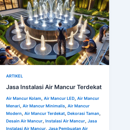
ARTIKEL
Jasa Instalasi Air Mancur Terdekat
,
,
Air Mancur Kolam
Air Mancur LED
Air Mancur
,
,
Menari
Air Mancur Minimalis
Air Mancur
,
,
,
Modern
Air Mancur Terdekat
Dekorasi Taman
,
,
Desain Air Mancur
Instalasi Air Mancur
Jasa
,
Instalasi Air Mancur
Jasa Pembuatan Air