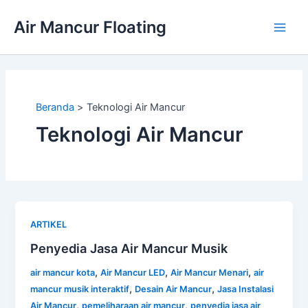
Lewati
Air Mancur Floating
ke
Main
konten
Men
Beranda
Teknologi Air Mancur
Teknologi Air Mancur
ARTIKEL
Penyedia Jasa Air Mancur Musik
,
,
,
air mancur kota
Air Mancur LED
Air Mancur Menari
air
,
,
mancur musik interaktif
Desain Air Mancur
Jasa Instalasi
,
,
Air Mancur
pemeliharaan air mancur
penyedia jasa air