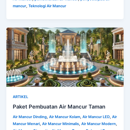
,
mancur
Teknologi Air Mancur
ARTIKEL
Paket Pembuatan Air Mancur Taman
,
,
,
Air Mancur Dinding
Air Mancur Kolam
Air Mancur LED
Air
,
,
,
Mancur Menari
Air Mancur Minimalis
Air Mancur Modern