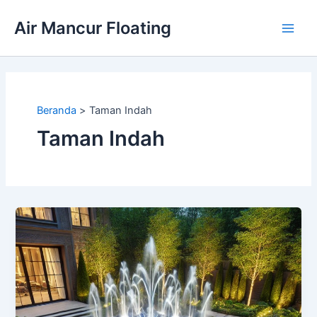
Lewati
Air Mancur Floating
ke
Main
konten
Men
Beranda
Taman Indah
Taman Indah