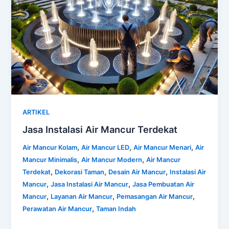
ARTIKEL
Jasa Instalasi Air Mancur Terdekat
,
,
,
Air Mancur Kolam
Air Mancur LED
Air Mancur Menari
Air
,
,
Mancur Minimalis
Air Mancur Modern
Air Mancur
,
,
,
Terdekat
Dekorasi Taman
Desain Air Mancur
Instalasi Air
,
,
Mancur
Jasa Instalasi Air Mancur
Jasa Pembuatan Air
,
,
,
Mancur
Layanan Air Mancur
Pemasangan Air Mancur
,
Perawatan Air Mancur
Taman Indah