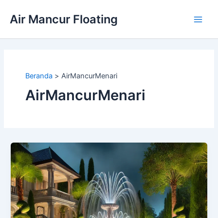
Lewati
Air Mancur Floating
ke
Main
konten
Men
Beranda
AirMancurMenari
AirMancurMenari