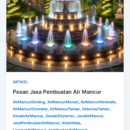
ARTIKEL
Pesan Jasa Pembuatan Air Mancur
,
,
,
AirMancurDinding
AirMancurMenari
AirMancurMinimalis
,
,
,
AirMancurOtomatis
AirMancurTaman
DekorasiTaman
,
,
,
DesainAirMancur
DesainEksterior
JasaAirMancur
,
,
JasaPembuatanAirMancur
KolamHias
,
,
LayananAirMancur
pembuatanAirMancur