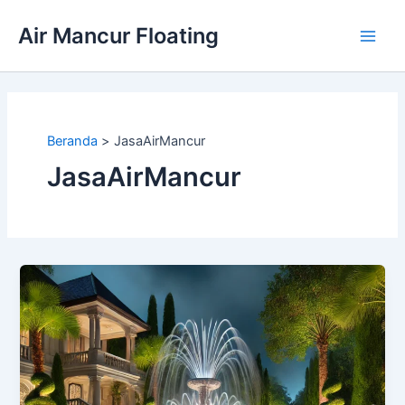
Lewati
Air Mancur Floating
ke
Main
konten
Men
Beranda
JasaAirMancur
JasaAirMancur