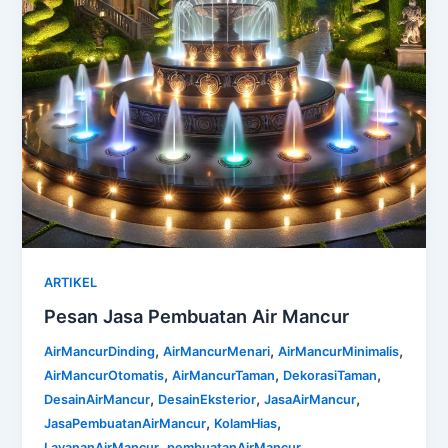
ARTIKEL
Pesan Jasa Pembuatan Air Mancur
,
,
,
AirMancurDinding
AirMancurMenari
AirMancurMinimalis
,
,
,
AirMancurOtomatis
AirMancurTaman
DekorasiTaman
,
,
,
DesainAirMancur
DesainEksterior
JasaAirMancur
,
,
JasaPembuatanAirMancur
KolamHias
,
,
LayananAirMancur
pembuatanAirMancur