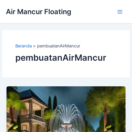
Lewati
Air Mancur Floating
ke
Main
konten
Men
Beranda
pembuatanAirMancur
pembuatanAirMancur