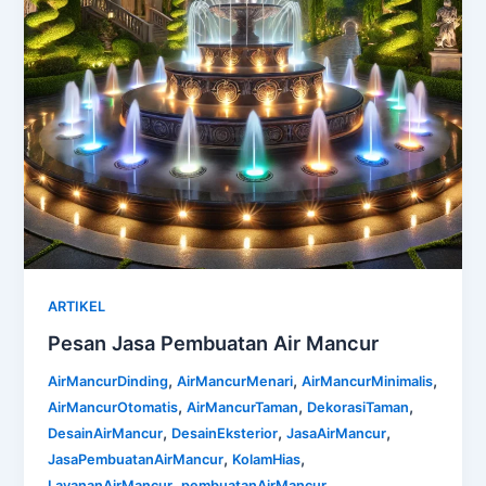
ARTIKEL
Pesan Jasa Pembuatan Air Mancur
,
,
,
AirMancurDinding
AirMancurMenari
AirMancurMinimalis
,
,
,
AirMancurOtomatis
AirMancurTaman
DekorasiTaman
,
,
,
DesainAirMancur
DesainEksterior
JasaAirMancur
,
,
JasaPembuatanAirMancur
KolamHias
,
,
LayananAirMancur
pembuatanAirMancur