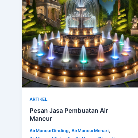
ARTIKEL
Pesan Jasa Pembuatan Air
Mancur
,
,
AirMancurDinding
AirMancurMenari