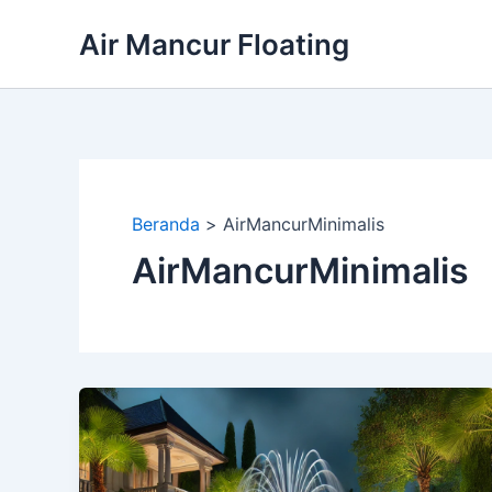
Lewati
Air Mancur Floating
ke
konten
Beranda
AirMancurMinimalis
AirMancurMinimalis