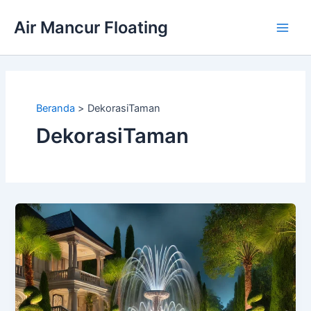
Lewati
Air Mancur Floating
ke
Main
konten
Men
Beranda
DekorasiTaman
DekorasiTaman