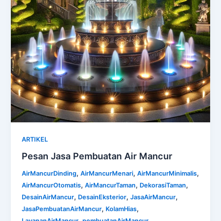
ARTIKEL
Pesan Jasa Pembuatan Air Mancur
,
,
,
AirMancurDinding
AirMancurMenari
AirMancurMinimalis
,
,
,
AirMancurOtomatis
AirMancurTaman
DekorasiTaman
,
,
,
DesainAirMancur
DesainEksterior
JasaAirMancur
,
,
JasaPembuatanAirMancur
KolamHias
,
,
LayananAirMancur
pembuatanAirMancur