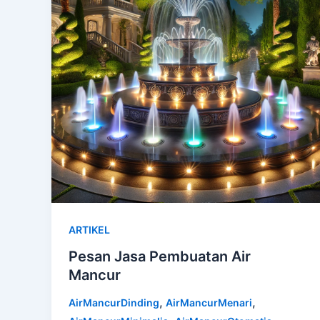
ARTIKEL
Pesan Jasa Pembuatan Air
Mancur
,
,
AirMancurDinding
AirMancurMenari