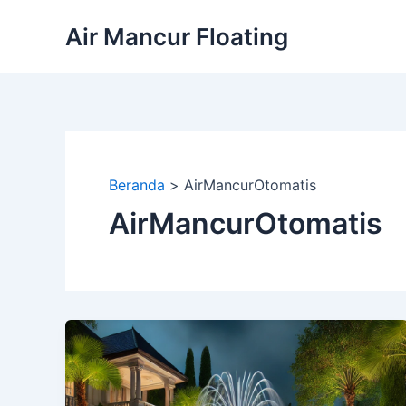
Lewati
Air Mancur Floating
ke
konten
Beranda
AirMancurOtomatis
AirMancurOtomatis